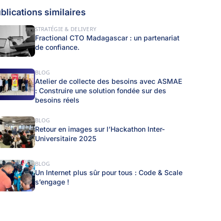
blications similaires
STRATÉGIE & DELIVERY
Fractional CTO Madagascar : un partenariat
de confiance.
BLOG
Atelier de collecte des besoins avec ASMAE
: Construire une solution fondée sur des
besoins réels
BLOG
Retour en images sur l’Hackathon Inter-
Universitaire 2025
BLOG
Un Internet plus sûr pour tous : Code & Scale
s’engage !