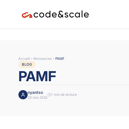
Accueil
Ressources
PAMF
BLOG
PAMF
nyantso
1 min de lecture
29 mai 2026