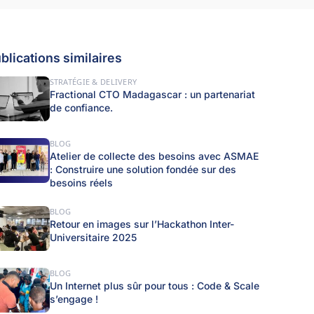
blications similaires
STRATÉGIE & DELIVERY
Fractional CTO Madagascar : un partenariat
de confiance.
BLOG
Atelier de collecte des besoins avec ASMAE
: Construire une solution fondée sur des
besoins réels
BLOG
Retour en images sur l’Hackathon Inter-
Universitaire 2025
BLOG
Un Internet plus sûr pour tous : Code & Scale
s’engage !