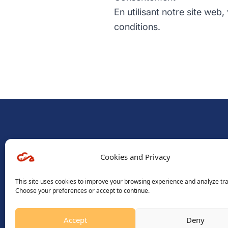
En utilisant notre site web
conditions.
Accès ra
Cookies and Privacy
Accueil
A propos
NIF : 1003140024
This site uses cookies to improve your browsing experience and analyze traf
Recrutemen
STAT : 62011 11 2018 0 10997
Choose your preferences or accept to continue.
Recommanda
RCS : 2018 B 00949
Ressources
D-U-N-S : 984591828
Accept
Deny