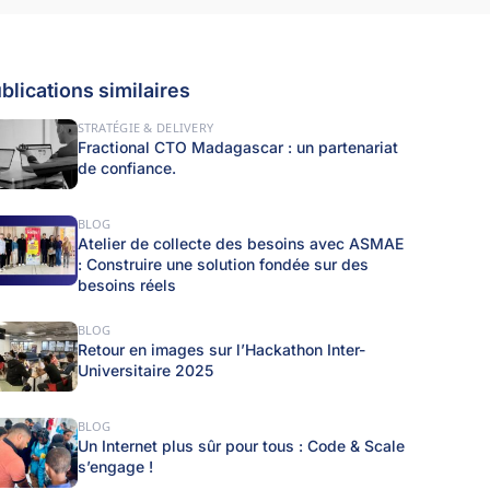
blications similaires
STRATÉGIE & DELIVERY
Fractional CTO Madagascar : un partenariat
de confiance.
BLOG
Atelier de collecte des besoins avec ASMAE
: Construire une solution fondée sur des
besoins réels
BLOG
Retour en images sur l’Hackathon Inter-
Universitaire 2025
BLOG
Un Internet plus sûr pour tous : Code & Scale
s’engage !