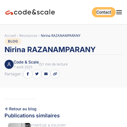
Contact
Accueil
Ressources
Nirina RAZANAMPARANY
BLOG
Nirina RAZANAMPARANY
Code & Scale
1 min de lecture
7 août 2025
Partager :
Retour au blog
Publications similaires
STRATÉGIE & DELIVERY