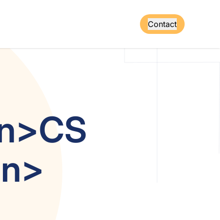
Contact
an>CS
an>